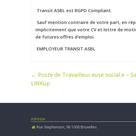
Transit ASBL est RGPD Compliant.
Sauf mention contraire de votre part, en ré
implicitement que votre CV et lettre de mot
de futures offres d’emploi.
EMPLOYEUR TRANSIT ASBL
←
Poste de Travailleur.euse social.e –
LINKup
Adresse
Rue Stephenson, 96 1000 Bruxelles