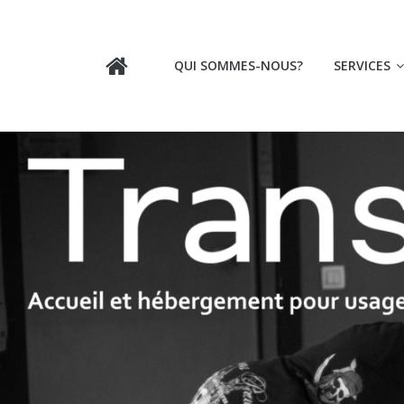
Skip
to
Transit
content
QUI SOMMES-NOUS?
SERVICES
ASBL
Accueil
et
hébergement
pour
usagers
de
drogues