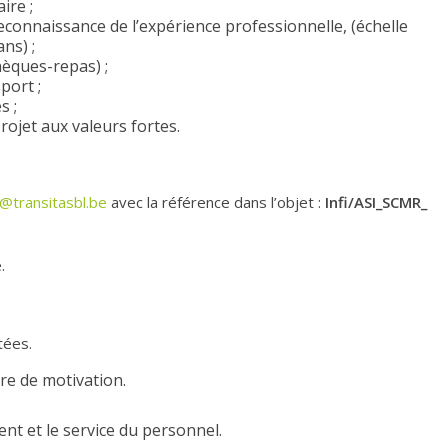
ire ;
econnaissance de l’expérience professionnelle, (échelle
ns) ;
èques-repas) ;
port ;
s ;
ojet aux valeurs fortes.
@transitasbl.be
avec la référence dans l’objet :
Infi/ASI_SCMR_
.
tées.
tre de motivation.
nt et le service du personnel.