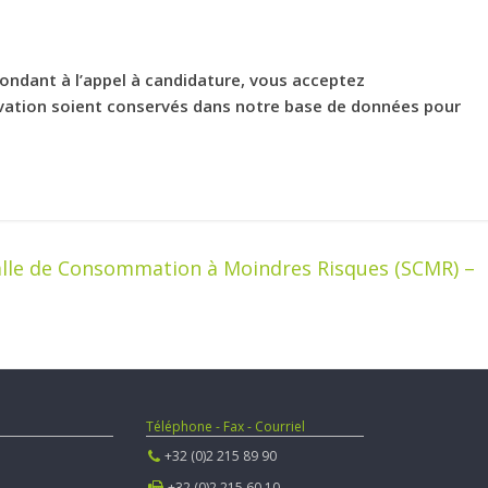
pondant à l’appel à candidature, vous acceptez
ivation soient conservés dans notre base de données pour
 Salle de Consommation à Moindres Risques (SCMR) –
Téléphone - Fax - Courriel
+32 (0)2 215 89 90
+32 (0)2 215 60 10