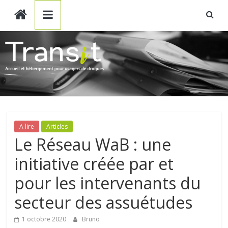
Transit
Skip
to
content
ASBL
Accueil
et
hébergement
pour
usagers
de
A lire
Articles
drogues
Le Réseau WaB : une
initiative créée par et
pour les intervenants du
secteur des assuétudes
1 octobre 2020
Bruno