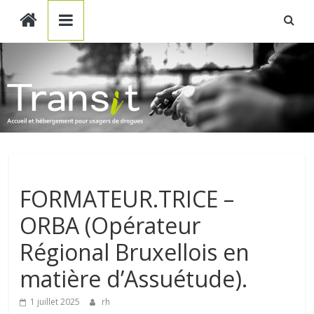
Transit
Skip
to
content
ASBL
Accueil
et
hébergement
pour
usagers
de
Non classé
drogues
FORMATEUR.TRICE –
ORBA (Opérateur
Régional Bruxellois en
matière d’Assuétude).
1 juillet 2025
rh